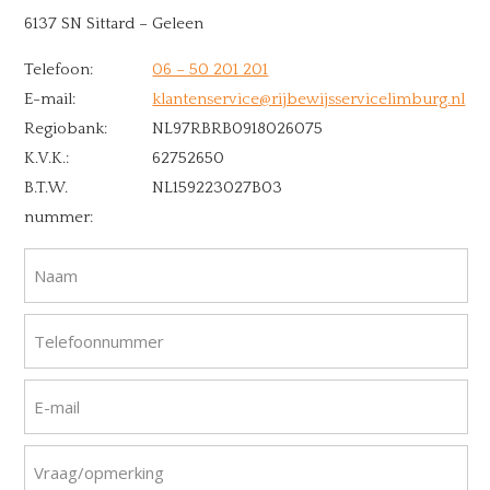
6137 SN Sittard – Geleen
Telefoon:
06 – 50 201 201
E-mail:
klantenservice@rijbewijsservicelimburg.nl
Regiobank:
NL97RBRB0918026075
K.V.K.:
62752650
B.T.W.
NL159223027B03
nummer:
Naam
Telefoonnummer
E-mail
Vraag/opmerking