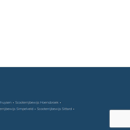
ythuysen
Scooterrijbewijs Hoensbroek
errijbewijs Simpelveld
Scooterrijbewijs Sittard