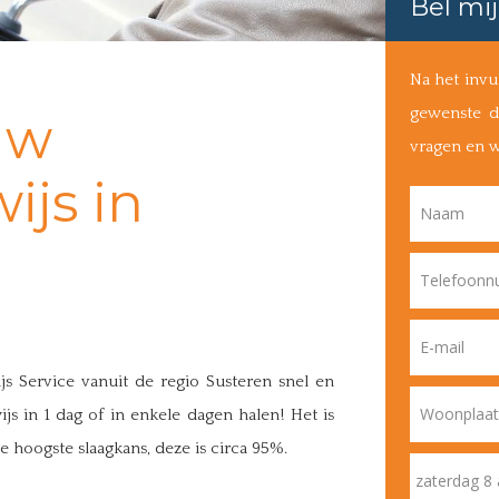
Bel mij
Na het invu
gewenste d
uw
vragen en 
ijs in
Naam
Telefoon
E-mail
js Service vanuit de regio Susteren snel en
Woonplaat
js in 1 dag of in enkele dagen halen! Het is
hoogste slaagkans, deze is circa 95%.