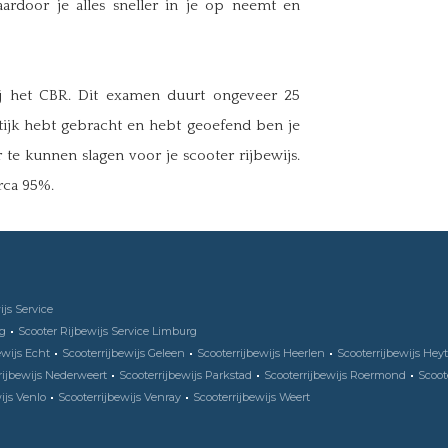
ardoor je alles sneller in je op neemt en
j het CBR. Dit examen duurt ongeveer 25
tijk hebt gebracht en hebt geoefend ben je
te kunnen slagen voor je scooter rijbewijs.
rca 95%.
ijs Service
rg
Scooter Rijbewijs Service Limburg
ewijs Echt
Scooterrijbewijs Geleen
Scooterrijbewijs Heerlen
Scooterrijbewijs He
rijbewijs Nederweert
Scooterrijbewijs Parkstad
Scooterrijbewijs Roermond
Scoot
ijs Venlo
Scooterrijbewijs Venray
Scooterrijbewijs Weert