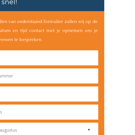
 snel!
llen van onderstaand formulier zullen wij op de
atum en tijd contact met je opnemen om je
wensen te bespreken.
nummer
s