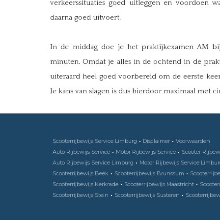
verkeerssituaties goed uitleggen en voordoen wa
daarna goed uitvoert.
In de middag doe je het praktijkexamen AM bi
minuten. Omdat je alles in de ochtend in de prak
uiteraard heel goed voorbereid om de eerste keer 
Je kans van slagen is dus hierdoor maximaal met ci
Scooterrijbewijs Service Limburg
Disclaimer
Voorwaarden
Auto Rijbewijs Service
Motor Rijbewijs Service
Scooter Rijbew
Auto Rijbewijs Service Limburg
Motor Rijbewijs Service Limbu
Scooterrijbewijs Beek
Scooterrijbewijs Brunssum
Scooterrijb
Scooterrijbewijs Kerkrade
Scooterrijbewijs Maastricht
Scooter
Scooterrijbewijs Stein
Scooterrijbewijs Susteren
Scooterrijbew