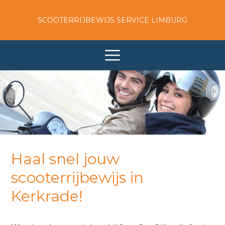
SCOOTERRIJBEWIJS SERVICE LIMBURG
Haal snel jouw
scooterrijbewijs in
Kerkrade!